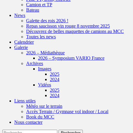
Camion et TP
Bateau
News
Galette des rois 2026 !
Repas saucisson vin rouge 8 novembre 2025
Découvrez de belles maquettes de camions au MCC
Toutes les news
Calendrier
Galerie
2026 – Médiathèque
2026 – Symposium VARIO France
Archives
Images
2025
2024
Vidéos
2025
2024
Liens utiles
Météo sur le terrain
Accès Terrain / Gymnase vol indoor / Local
Book du MCC
Nous contacter
Recherche
Rechercher :