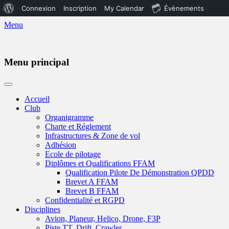
À
Connexion
Inscription
My Calendar
Évènements
propos
Menu
de
WordPress
Menu principal
Aller
au
Accueil
contenu
Club
Organigramme
Charte et Réglement
Infrastructures & Zone de vol
Adhésion
Ecole de pilotage
Diplômes et Qualifications FFAM
Qualification Pilote De Démonstration QPDD
Brevet A FFAM
Brevet B FFAM
Confidentialité et RGPD
Disciplines
Avion, Planeur, Helico, Drone, F3P
Piste TT, Drift, Crawler