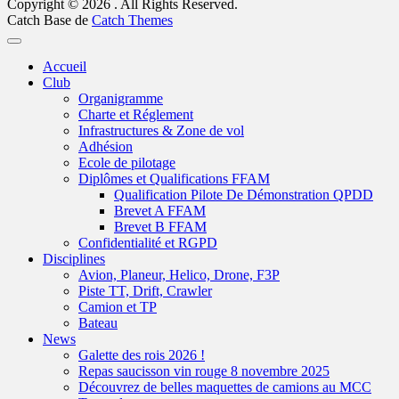
Copyright © 2026
. All Rights Reserved.
Catch Base de
Catch Themes
Faire
remonter
Accueil
Club
Organigramme
Charte et Réglement
Infrastructures & Zone de vol
Adhésion
Ecole de pilotage
Diplômes et Qualifications FFAM
Qualification Pilote De Démonstration QPDD
Brevet A FFAM
Brevet B FFAM
Confidentialité et RGPD
Disciplines
Avion, Planeur, Helico, Drone, F3P
Piste TT, Drift, Crawler
Camion et TP
Bateau
News
Galette des rois 2026 !
Repas saucisson vin rouge 8 novembre 2025
Découvrez de belles maquettes de camions au MCC