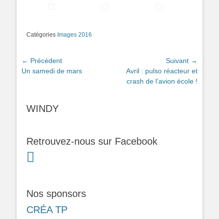
Catégories
Images 2016
Navigation
← Précédent
Suivant →
Article
Article
Un samedi de mars
Avril : pulso réacteur et
de
précédent :
suivant :
crash de l’avion école !
l’article
WINDY
Retrouvez-nous sur Facebook
Nos sponsors
CRÉA TP