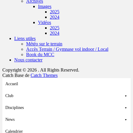
Archives
Images
2025
2024
Vidéos
2025
2024
Liens utiles
Météo sur le terrain
Accès Terrain / Gymnase vol indoor / Local
Book du MCC
Nous contacter
Copyright © 2026
. All Rights Reserved.
Catch Base de
Catch Themes
Faire
Accueil
remonter
Club
Disciplines
News
Calendrier