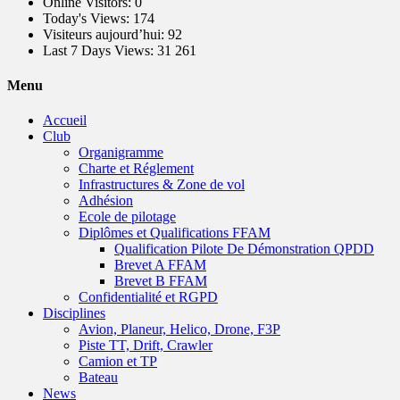
Online Visitors:
0
Today's Views:
174
Visiteurs aujourd’hui:
92
Last 7 Days Views:
31 261
Menu
Accueil
Club
Organigramme
Charte et Réglement
Infrastructures & Zone de vol
Adhésion
Ecole de pilotage
Diplômes et Qualifications FFAM
Qualification Pilote De Démonstration QPDD
Brevet A FFAM
Brevet B FFAM
Confidentialité et RGPD
Disciplines
Avion, Planeur, Helico, Drone, F3P
Piste TT, Drift, Crawler
Camion et TP
Bateau
News