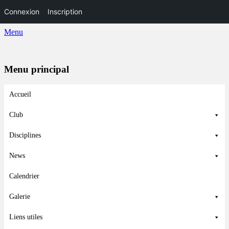
Connexion
Inscription
Menu
Menu principal
Aller
Accueil
au
contenu
Club
Disciplines
News
Calendrier
Galerie
Liens utiles