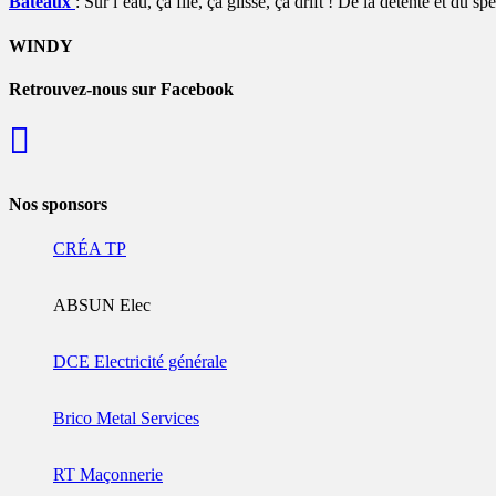
Bateaux
: Sur l’eau, ça file, ça glisse, ça drift ! De la détente et du s
WINDY
Retrouvez-nous sur Facebook
Nos sponsors
CRÉA TP
ABSUN Elec
DCE Electricité générale
Brico Metal Services
RT Maçonnerie