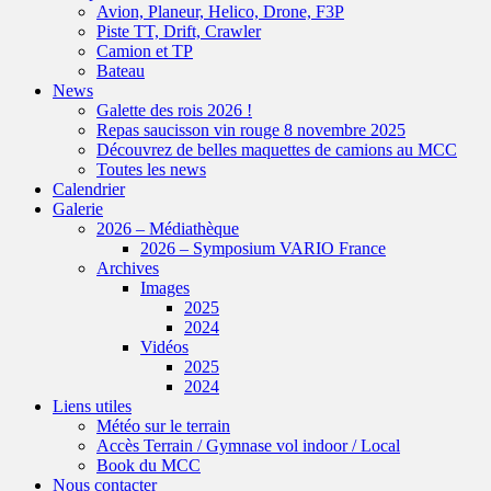
Avion, Planeur, Helico, Drone, F3P
Piste TT, Drift, Crawler
Camion et TP
Bateau
News
Galette des rois 2026 !
Repas saucisson vin rouge 8 novembre 2025
Découvrez de belles maquettes de camions au MCC
Toutes les news
Calendrier
Galerie
2026 – Médiathèque
2026 – Symposium VARIO France
Archives
Images
2025
2024
Vidéos
2025
2024
Liens utiles
Météo sur le terrain
Accès Terrain / Gymnase vol indoor / Local
Book du MCC
Nous contacter