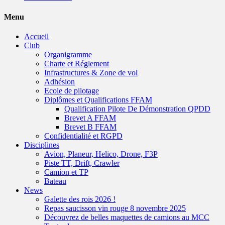
Menu
Accueil
Club
Organigramme
Charte et Réglement
Infrastructures & Zone de vol
Adhésion
Ecole de pilotage
Diplômes et Qualifications FFAM
Qualification Pilote De Démonstration QPDD
Brevet A FFAM
Brevet B FFAM
Confidentialité et RGPD
Disciplines
Avion, Planeur, Helico, Drone, F3P
Piste TT, Drift, Crawler
Camion et TP
Bateau
News
Galette des rois 2026 !
Repas saucisson vin rouge 8 novembre 2025
Découvrez de belles maquettes de camions au MCC