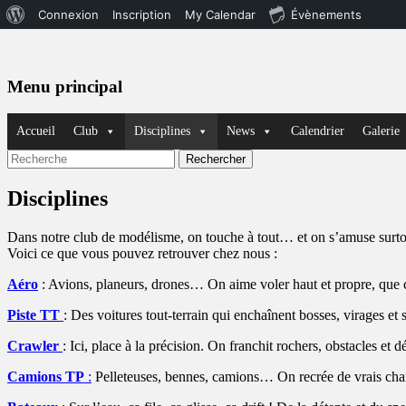
À
Connexion
Inscription
My Calendar
Évènements
propos
de
Menu principal
WordPress
Aller
Accueil
Club
Disciplines
News
Calendrier
Galerie
au
contenu
Recherche
Rechercher :
Disciplines
Dans notre club de modélisme, on touche à tout… et on s’amuse surto
Voici ce que vous pouvez retrouver chez nous :
Aéro
: Avions, planeurs, drones… On aime voler haut et propre, que ce
Piste TT
: Des voitures tout-terrain qui enchaînent bosses, virages et 
Crawler
: Ici, place à la précision. On franchit rochers, obstacles et
Camions TP
:
Pelleteuses, bennes, camions… On recrée de vrais chant