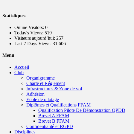
Statistiques
Online Visitors:
0
Today's Views:
519
Visiteurs aujourd’hui:
257
Last 7 Days Views:
31 606
Menu
Accueil
Club
Organigramme
Charte et Réglement
Infrastructures & Zone de vol
Adhésion
Ecole de pilotage
Diplômes et Qualifications FFAM
Qualification Pilote De Démonstration QPDD
Brevet A FFAM
Brevet B FFAM
Confidentialité et RGPD
Disciplines