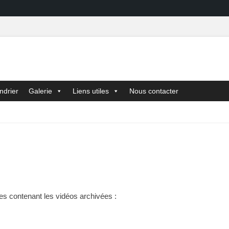
ndrier
Galerie
Liens utiles
Nous contacter
les contenant les vidéos archivées :