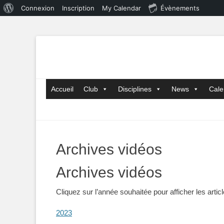
À
Connexion
Inscription
My Calendar
Évènements
propos
de
WordPress
Menu principal
Aller
Accueil
Club
Disciplines
News
Cale
au
contenu
Archives vidéos
Archives vidéos
Cliquez sur l’année souhaitée pour afficher les artic
2023