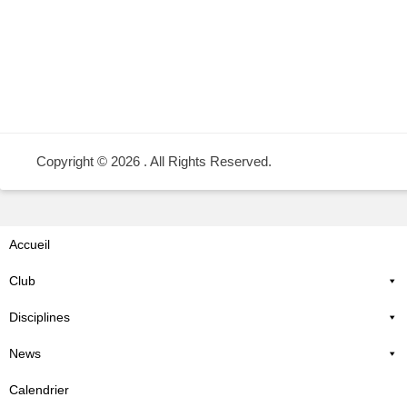
Copyright © 2026
. All Rights Reserved.
Accueil
Club
Disciplines
News
Calendrier