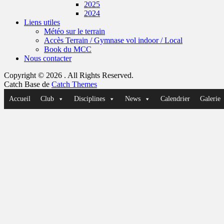
2025
2024
Liens utiles
Météo sur le terrain
Accès Terrain / Gymnase vol indoor / Local
Book du MCC
Nous contacter
Copyright © 2026
. All Rights Reserved.
Catch Base de
Catch Themes
Faire
Accueil
Club
Disciplines
News
Calendrier
Galerie
remonter