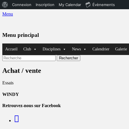
À
Connexion
Inscription
My Calendar
Évènements
propos
Menu
de
WordPress
Menu principal
Aller
Accueil
Club
Disciplines
News
Calendrier
Galerie
au
contenu
Recherche
Rechercher :
Achat / vente
Essais
WINDY
Retrouvez-nous sur Facebook