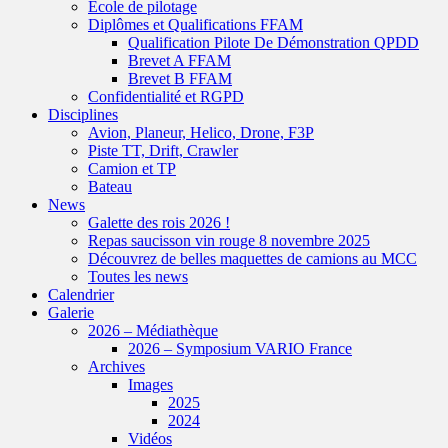
Ecole de pilotage
Diplômes et Qualifications FFAM
Qualification Pilote De Démonstration QPDD
Brevet A FFAM
Brevet B FFAM
Confidentialité et RGPD
Disciplines
Avion, Planeur, Helico, Drone, F3P
Piste TT, Drift, Crawler
Camion et TP
Bateau
News
Galette des rois 2026 !
Repas saucisson vin rouge 8 novembre 2025
Découvrez de belles maquettes de camions au MCC
Toutes les news
Calendrier
Galerie
2026 – Médiathèque
2026 – Symposium VARIO France
Archives
Images
2025
2024
Vidéos