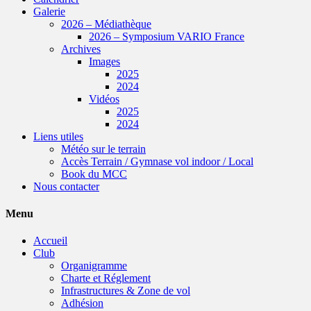
Galerie
2026 – Médiathèque
2026 – Symposium VARIO France
Archives
Images
2025
2024
Vidéos
2025
2024
Liens utiles
Météo sur le terrain
Accès Terrain / Gymnase vol indoor / Local
Book du MCC
Nous contacter
Menu
Accueil
Club
Organigramme
Charte et Réglement
Infrastructures & Zone de vol
Adhésion