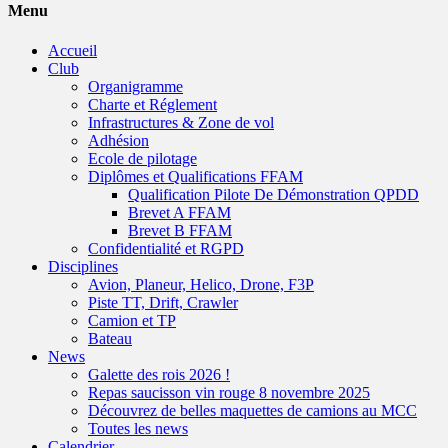
Menu
Accueil
Club
Organigramme
Charte et Réglement
Infrastructures & Zone de vol
Adhésion
Ecole de pilotage
Diplômes et Qualifications FFAM
Qualification Pilote De Démonstration QPDD
Brevet A FFAM
Brevet B FFAM
Confidentialité et RGPD
Disciplines
Avion, Planeur, Helico, Drone, F3P
Piste TT, Drift, Crawler
Camion et TP
Bateau
News
Galette des rois 2026 !
Repas saucisson vin rouge 8 novembre 2025
Découvrez de belles maquettes de camions au MCC
Toutes les news
Calendrier