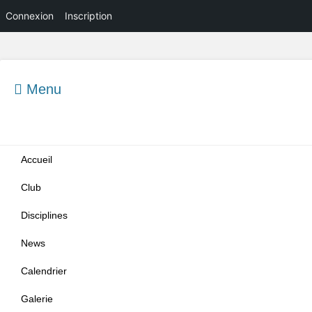
Connexion
Inscription
Menu
Menu principal
Aller
Accueil
au
contenu
Club
Disciplines
News
Calendrier
Galerie