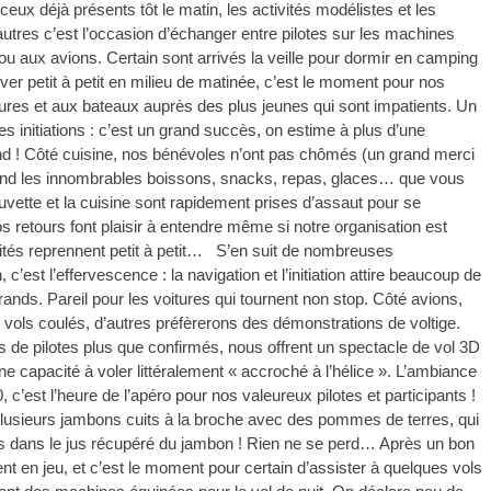
ceux déjà présents tôt le matin, les activités modélistes et les
res c’est l’occasion d’échanger entre pilotes sur les machines
ou aux avions. Certain sont arrivés la veille pour dormir en camping
er petit à petit en milieu de matinée, c’est le moment pour nos
oitures et aux bateaux auprès des plus jeunes qui sont impatients. Un
s initiations : c’est un grand succès, on estime à plus d’une
end ! Côté cuisine, nos bénévoles n’ont pas chômés (un grand merci
ekend les innombrables boissons, snacks, repas, glaces… que vous
ette et la cuisine sont rapidement prises d’assaut pour se
s retours font plaisir à entendre même si notre organisation est
ivités reprennent petit à petit… S’en suit de nombreuses
’est l’effervescence : la navigation et l’initiation attire beaucoup de
rands. Pareil pour les voitures qui tournent non stop. Côté avions,
vols coulés, d’autres préfèrerons des démonstrations de voltige.
 pilotes plus que confirmés, nous offrent un spectacle de vol 3D
e capacité à voler littéralement « accroché à l’hélice ». L’ambiance
 c’est l’heure de l’apéro pour nos valeureux pilotes et participants !
plusieurs jambons cuits à la broche avec des pommes de terres, qui
s dans le jus récupéré du jambon ! Rien ne se perd… Après un bon
rent en jeu, et c’est le moment pour certain d’assister à quelques vols