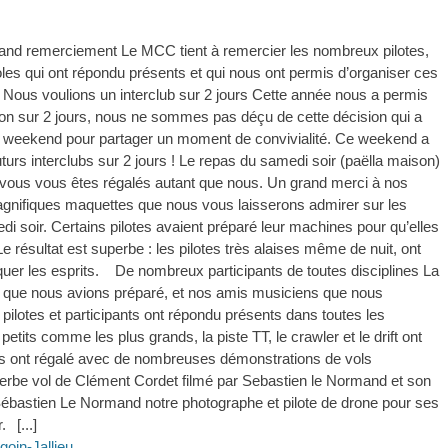
and remerciement Le MCC tient à remercier les nombreux pilotes,
voles qui ont répondu présents et qui nous ont permis d’organiser ces
. Nous voulions un interclub sur 2 jours Cette année nous a permis
ation sur 2 jours, nous ne sommes pas déçu de cette décision qui a
n weekend pour partager un moment de convivialité. Ce weekend a
uturs interclubs sur 2 jours ! Le repas du samedi soir (paëlla maison)
vous vous êtes régalés autant que nous. Un grand merci à nos
magnifiques maquettes que nous vous laisserons admirer sur les
edi soir. Certains pilotes avaient préparé leur machines pour qu’elles
 résultat est superbe : les pilotes très alaises même de nuit, ont
uer les esprits. De nombreux participants de toutes disciplines La
lla que nous avions préparé, et nos amis musiciens que nous
ilotes et participants ont répondu présents dans toutes les
etits comme les plus grands, la piste TT, le crawler et le drift ont
ous ont régalé avec de nombreuses démonstrations de vols
perbe vol de Clément Cordet filmé par Sebastien le Normand et son
Sébastien Le Normand notre photographe et pilote de drone pour ses
r.
[...]