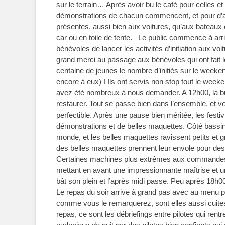
sur le terrain… Après avoir bu le café pour celles et 
démonstrations de chacun commencent, et pour d’aut
présentes, aussi bien aux voitures, qu’aux bateaux 
car ou en toile de tente. Le public commence à arriv
bénévoles de lancer les activités d’initiation aux v
grand merci au passage aux bénévoles qui ont fait le
centaine de jeunes le nombre d’initiés sur le week
encore à eux) ! Ils ont servis non stop tout le we
avez été nombreux à nous demander. A 12h00, la buv
restaurer. Tout se passe bien dans l’ensemble, et vo
perfectible. Après une pause bien méritée, les fest
démonstrations et de belles maquettes. Côté bassin, c
monde, et les belles maquettes ravissent petits et g
des belles maquettes prennent leur envole pour des 
Certaines machines plus extrêmes aux commandes de
mettant en avant une impressionnante maîtrise et un
bât son plein et l’après midi passe. Peu après 18h00,
Le repas du soir arrive à grand pas avec au menu 
comme vous le remarquerez, sont elles aussi cuite
repas, ce sont les débriefings entre pilotes qui rent