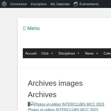
À
Connexion
Inscription
My Calendar
Évènements
propos
de
WordPress
Menu
Menu principal
Aller
Accueil
Club
Disciplines
News
Cale
au
contenu
Archives images
Archives
Photos et vidéos INTERCLUBS MCC 2023