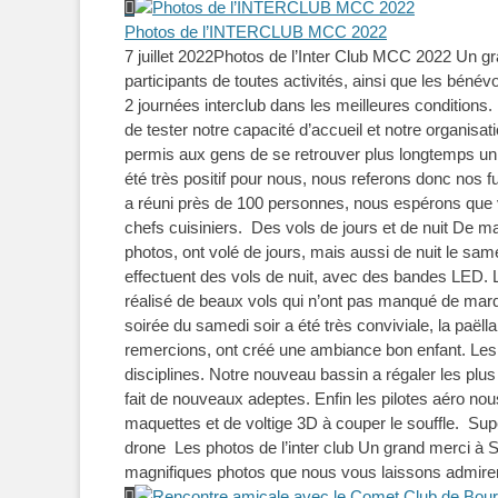
Photos de l’INTERCLUB MCC 2022
7 juillet 2022
Photos de l’Inter Club MCC 2022 Un gr
participants de toutes activités, ainsi que les béné
2 journées interclub dans les meilleures conditions
de tester notre capacité d’accueil et notre organis
permis aux gens de se retrouver plus longtemps u
été très positif pour nous, nous referons donc nos f
a réuni près de 100 personnes, nous espérons que 
chefs cuisiniers. Des vols de jours et de nuit De 
photos, ont volé de jours, mais aussi de nuit le sam
effectuent des vols de nuit, avec des bandes LED. Le
réalisé de beaux vols qui n’ont pas manqué de marq
soirée du samedi soir a été très conviviale, la paë
remercions, ont créé une ambiance bon enfant. Les p
disciplines. Notre nouveau bassin a régaler les plus p
fait de nouveaux adeptes. Enfin les pilotes aéro n
maquettes et de voltige 3D à couper le souffle. Su
drone Les photos de l’inter club Un grand merci à 
magnifiques photos que nous vous laissons admire