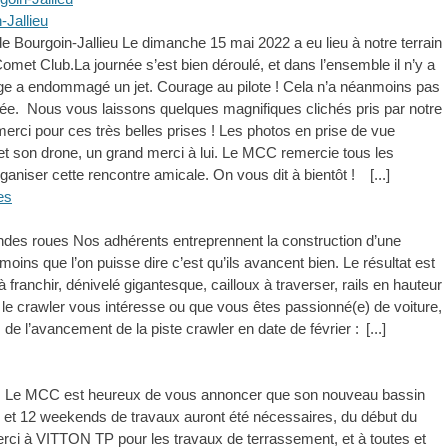
Jallieu
 Bourgoin-Jallieu Le dimanche 15 mai 2022 a eu lieu à notre terrain
t Club.La journée s’est bien déroulé, et dans l’ensemble il n’y a
ge a endommagé un jet. Courage au pilote ! Cela n’a néanmoins pas
ée. Nous vous laissons quelques magnifiques clichés pris par notre
rci pour ces très belles prises ! Les photos en prise de vue
 et son drone, un grand merci à lui. Le MCC remercie tous les
organiser cette rencontre amicale. On vous dit à bientôt !
[...]
ndes roues Nos adhérents entreprennent la construction d’une
oins que l’on puisse dire c’est qu’ils avancent bien. Le résultat est
 franchir, dénivelé gigantesque, cailloux à traverser, rails en hauteur
i le crawler vous intéresse ou que vous êtes passionné(e) de voiture,
 de l’avancement de la piste crawler en date de février :
[...]
! Le MCC est heureux de vous annoncer que son nouveau bassin
an et 12 weekends de travaux auront été nécessaires, du début du
merci à VITTON TP pour les travaux de terrassement, et à toutes et