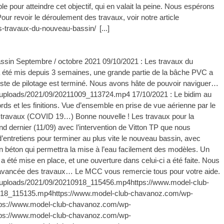
 pour atteindre cet objectif, qui en valait la peine. Nous espérons
r revoir le déroulement des travaux, voir notre article
s-travaux-du-nouveau-bassin/
[...]
ssin Septembre / octobre 2021 09/10/2021 : Les travaux du
a été mis depuis 3 semaines, une grande partie de la bâche PVC a
poste de pilotage est terminé. Nous avons hâte de pouvoir naviguer…
uploads/2021/09/20211009_113724.mp4 17/10/2021 : Le bidim au
rds et les finitions. Vue d’ensemble en prise de vue aérienne par le
 travaux (COVID 19…) Bonne nouvelle ! Les travaux pour la
d dernier (11/09) avec l’intervention de Vitton TP que nous
d’entretiens pour terminer au plus vite le nouveau bassin, avec
n béton qui permettra la mise à l’eau facilement des modèles. Un
a été mise en place, et une ouverture dans celui-ci a été faite. Nous
l’avancée des travaux… Le MCC vous remercie tous pour votre aide.
/uploads/2021/09/20210918_115456.mp4https://www.model-club-
918_115135.mp4https://www.model-club-chavanoz.com/wp-
ps://www.model-club-chavanoz.com/wp-
ps://www.model-club-chavanoz.com/wp-