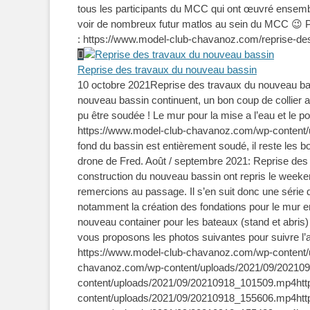
tous les participants du MCC qui ont œuvré ensemble
voir de nombreux futur matlos au sein du MCC 😉 Pou
: https://www.model-club-chavanoz.com/reprise-de
Reprise des travaux du nouveau bassin
10 octobre 2021
Reprise des travaux du nouveau ba
nouveau bassin continuent, un bon coup de collier 
pu être soudée ! Le mur pour la mise a l’eau et le 
https://www.model-club-chavanoz.com/wp-content/
fond du bassin est entièrement soudé, il reste les bo
drone de Fred. Août / septembre 2021: Reprise des
construction du nouveau bassin ont repris le weeken
remercions au passage. Il s’en suit donc une série 
notamment la création des fondations pour le mur e
nouveau container pour les bateaux (stand et abris) 
vous proposons les photos suivantes pour suivre 
https://www.model-club-chavanoz.com/wp-content
chavanoz.com/wp-content/uploads/2021/09/20210
content/uploads/2021/09/20210918_101509.mp4htt
content/uploads/2021/09/20210918_155606.mp4htt