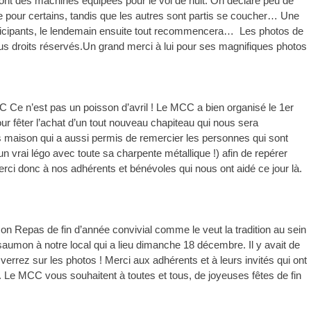
i ont des machines équipées pour le vol de nuit. On déclare peu de
ge pour certains, tandis que les autres sont partis se coucher… Une
ticipants, le lendemain ensuite tout recommencera… Les photos de
ous droits réservés.Un grand merci à lui pour ses magnifiques photos
 Ce n’est pas un poisson d’avril ! Le MCC a bien organisé le 1er
ur fêter l’achat d’un tout nouveau chapiteau qui nous sera
 maison qui a aussi permis de remercier les personnes qui sont
vrai légo avec toute sa charpente métallique !) afin de repérer
i donc à nos adhérents et bénévoles qui nous ont aidé ce jour là.
on Repas de fin d’année convivial comme le veut la tradition au sein
saumon à notre local qui a lieu dimanche 18 décembre. Il y avait de
errez sur les photos ! Merci aux adhérents et à leurs invités qui ont
 Le MCC vous souhaitent à toutes et tous, de joyeuses fêtes de fin