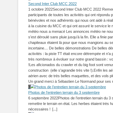
Second Inter Club MCC 2022
1 octobre 2022
Second Inter Club MCC 2022 Remerc
participants de toutes les activités qui ont répondu 
bénévoles et nos adhérents qui nous ont aidé à réa
à la cuisine du MCC et qui ont assuré le service le mi
météo nous a menacé Les annonces météo ne nous é
s’est déroulé sans pluie jusqu’à la fin. Elle a finie p
chapiteaux étaient là pour que nous mangions au s
incertaine… De belles démonstrations De belles dé
activités : la piste TT était encore détrempée et n’
très nombreux à évoluer sur notre grand bassin : vo
!Les aficionados du crawler et du big foot sont ven
construction (elle s’agrandie très vite !).Enfin le
aérien avec de très belles maquettes, et des vols pl
Un grand merci à Sébastien Le Normand pour ses m
Photos de l’entretien terrain du 3 septembre
6 septembre 2022
Photos de l’entretien terrain du 3
remettre le terrain en état. Les herbes étaient trè
nécessaires !
[...]