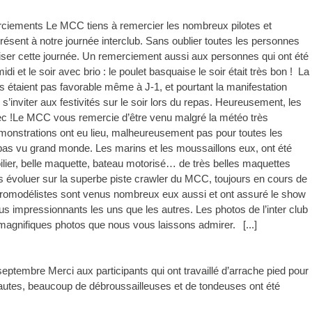
iements Le MCC tiens à remercier les nombreux pilotes et
présent à notre journée interclub. Sans oublier toutes les personnes
liser cette journée. Un remerciement aussi aux personnes qui ont été
di et le soir avec brio : le poulet basquaise le soir était très bon ! La
taient pas favorable même à J-1, et pourtant la manifestation
ar s’inviter aux festivités sur le soir lors du repas. Heureusement, les
ec !Le MCC vous remercie d’être venu malgré la météo très
monstrations ont eu lieu, malheureusement pas pour toutes les
a pas vu grand monde. Les marins et les moussaillons eux, ont été
ilier, belle maquette, bateau motorisé… de très belles maquettes
us évoluer sur la superbe piste crawler du MCC, toujours en cours de
s aéromodélistes sont venus nombreux eux aussi et ont assuré le show
us impressionnants les uns que les autres. Les photos de l’inter club
agnifiques photos que nous vous laissons admirer.
[...]
 septembre Merci aux participants qui ont travaillé d’arrache pied pour
s hautes, beaucoup de débroussailleuses et de tondeuses ont été