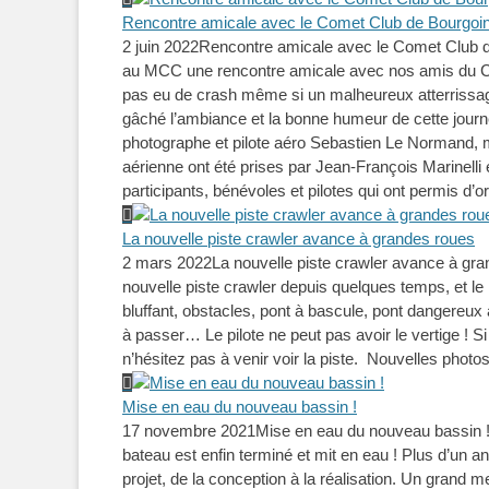
Rencontre amicale avec le Comet Club de Bourgoin-
2 juin 2022
Rencontre amicale avec le Comet Club de
au MCC une rencontre amicale avec nos amis du Come
pas eu de crash même si un malheureux atterrissa
gâché l’ambiance et la bonne humeur de cette journ
photographe et pilote aéro Sebastien Le Normand, me
aérienne ont été prises par Jean-François Marinelli
participants, bénévoles et pilotes qui ont permis d’
La nouvelle piste crawler avance à grandes roues
2 mars 2022
La nouvelle piste crawler avance à gra
nouvelle piste crawler depuis quelques temps, et le m
bluffant, obstacles, pont à bascule, pont dangereux à
à passer… Le pilote ne peut pas avoir le vertige ! S
n’hésitez pas à venir voir la piste. Nouvelles photos
Mise en eau du nouveau bassin !
17 novembre 2021
Mise en eau du nouveau bassin 
bateau est enfin terminé et mit en eau ! Plus d’un 
projet, de la conception à la réalisation. Un grand 