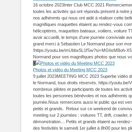
16 octobre 2023
Inter Club MCC 2021 Remerciements
toutes les activités qui ont répondu présent à notre
nos adhérents qui nous ont aidé à réaliser cette b
magnifiques maquettes étaient au rendez-vous com
hélicoptères, maquettes bateaux, voiliers, voiture
avoir accueilli, le temps d’une journée conviviale a
grand merci à Sébastien Le Normand pour son mont
!https://youtu.be/mUbbx5L1fSw?si=MGIisMBoh-X5LU
Normand pour ses magnifiques photos que nous vo
Photos et vidéo du Meeting MCC 2023
9 juillet 2023
MEETING MCC 2023 Superbe vidéo du mee
le Normand, tous droits réservés. https://youtu
nombreux pilotes et participants de toutes les acti
toutes les personnes bénévoles et nos adhérents qui 
journée.Nous remercions aussi le public qui est ven
petits et grands. Retour sur ce weekend de convivi
meeting sur 2 journées : voitures TT, drift, crawler, i
démonstration… Petits et grands étaient au rendez-vo
des festivités le samedi 1er juillet à 8h00 pour les