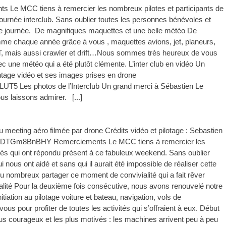
 Le MCC tiens à remercier les nombreux pilotes et participants de
 journée interclub. Sans oublier toutes les personnes bénévoles et
elle journée. De magnifiques maquettes et une belle météo De
me chaque année grâce à vous , maquettes avions, jet, planeurs,
 TT, mais aussi crawler et drift…Nous sommes très heureux de vous
vec une météo qui a été plutôt clémente. L’inter club en vidéo Un
age vidéo et ses images prises en drone
T5 Les photos de l’Interclub Un grand merci à Sébastien Le
us laissons admirer.
[...]
ting aéro filmée par drone Crédits vidéo et pilotage : Sebastien
.be/VDTGm8BnBHY Remerciements Le MCC tiens à remercier les
vités qui ont répondu présent à ce fabuleux weekend. Sans oublier
nous ont aidé et sans qui il aurait été impossible de réaliser cette
u nombreux partager ce moment de convivialité qui a fait rêver
alité Pour la deuxième fois consécutive, nous avons renouvelé notre
nitiation au pilotage voiture et bateau, navigation, vols de
us pour profiter de toutes les activités qui s’offraient à eux. Début
 plus courageux et les plus motivés : les machines arrivent peu à peu