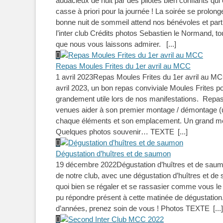
audacieux de nuit par des pilotes bien confiants qu
casse à priori pour la journée ! La soirée se prolon
bonne nuit de sommeil attend nos bénévoles et par
l’inter club Crédits photos Sebastien le Normand, t
que nous vous laissons admirer.
[...]
Repas Moules Frites du 1er avril au MCC
1 avril 2023
Repas Moules Frites du 1er avril au MCC
avril 2023, un bon repas conviviale Moules Frites po
grandement utile lors de nos manifestations. Repas
venues aider à son premier montage / démontage (un 
chaque éléments et son emplacement. Un grand merc
Quelques photos souvenir… TEXTE
[...]
Dégustation d’huîtres et de saumon
19 décembre 2022
Dégustation d’huîtres et de saum
de notre club, avec une dégustation d’huîtres et de 
quoi bien se régaler et se rassasier comme vous le v
pu répondre présent à cette matinée de dégustation.
d’années, prenez soin de vous ! Photos TEXTE
[...]