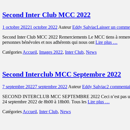
Second Inter Club MCC 2022
Posted
1 octobre 2022
1 octobre 2022
Auteur
Eddy Salviac
Laisser un comme
on
Second Inter Club MCC 2022 Remerciements Le MCC tiens à remercier les
personnes bénévoles et nos adhérents qui nous ont
Lire plus …
Catégories
Accueil
,
Images 2022
,
Inter Club
,
News
Second Interclub MCC Septembre 2022
Posted
7 septembre 2022
7 septembre 2022
Auteur
Eddy Salviac
2 commentai
on
SECOND INTERCLUB MCC SEPTEMBRE 2022 Ceci n’est pas un appel au 
24 septembre 2022 de 8h00 à 18h00. Tous les
Lire plus …
Catégories
Accueil
,
Inter Club
,
News