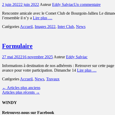
Posted
2 juin 2022
2 juin 2022
Auteur
Eddy Salviac
Un commentaire
on
Rencontre amicale avec le Comet Club de Bourgoin-Jallieu Le dimanch
l’ensemble il n’y a
Lire plus …
Catégories
Accueil
,
Images 2022
,
Inter Club
,
News
Formulaire
Posted
27 mai 2022
16 novembre 2025
Auteur
Eddy Salviac
on
Informations à destination de nos adhérents : Retrouver sur cette page
avance pour votre participation. Dimanche 14
Lire plus …
Catégories
Accueil
,
News
,
Travaux
Navigation
←
Articles plus anciens
Articles plus récents
→
des
articles
WINDY
Retrouvez-nous sur Facebook