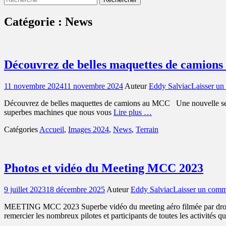
Catégorie :
News
Découvrez de belles maquettes de camion
Posted
11 novembre 2024
11 novembre 2024
Auteur
Eddy Salviac
Laisser un
on
Découvrez de belles maquettes de camions au MCC Une nouvelle secti
superbes machines que nous vous
Lire plus …
Catégories
Accueil
,
Images 2024
,
News
,
Terrain
Photos et vidéo du Meeting MCC 2023
Posted
9 juillet 2023
18 décembre 2025
Auteur
Eddy Salviac
Laisser un comm
on
MEETING MCC 2023 Superbe vidéo du meeting aéro filmée par drone 
remercier les nombreux pilotes et participants de toutes les activités q