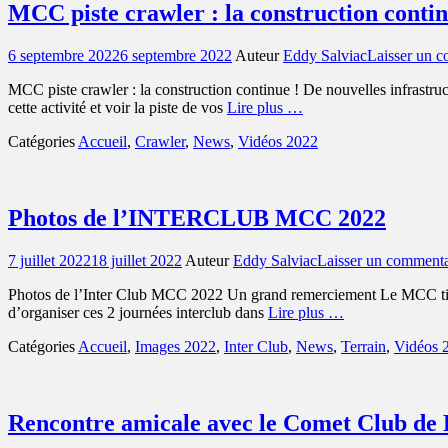
MCC piste crawler : la construction contin
Posted
6 septembre 2022
6 septembre 2022
Auteur
Eddy Salviac
Laisser un 
on
MCC piste crawler : la construction continue ! De nouvelles infrastruc
cette activité et voir la piste de vos
Lire plus …
Catégories
Accueil
,
Crawler
,
News
,
Vidéos 2022
Photos de l’INTERCLUB MCC 2022
Posted
7 juillet 2022
18 juillet 2022
Auteur
Eddy Salviac
Laisser un commenta
on
Photos de l’Inter Club MCC 2022 Un grand remerciement Le MCC tient à
d’organiser ces 2 journées interclub dans
Lire plus …
Catégories
Accueil
,
Images 2022
,
Inter Club
,
News
,
Terrain
,
Vidéos 
Rencontre amicale avec le Comet Club de 