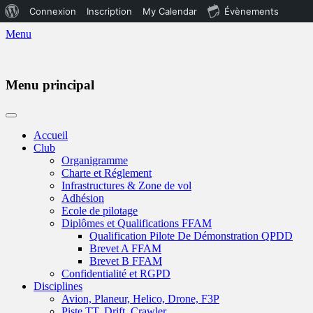
À
Connexion
Inscription
My Calendar
Évènements
propos
Menu
de
WordPress
Menu principal
Aller
au
Accueil
contenu
Club
Organigramme
Charte et Réglement
Infrastructures & Zone de vol
Adhésion
Ecole de pilotage
Diplômes et Qualifications FFAM
Qualification Pilote De Démonstration QPDD
Brevet A FFAM
Brevet B FFAM
Confidentialité et RGPD
Disciplines
Avion, Planeur, Helico, Drone, F3P
Piste TT, Drift, Crawler