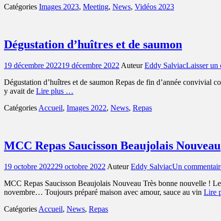
Catégories
Images 2023
,
Meeting
,
News
,
Vidéos 2023
Dégustation d’huîtres et de saumon
Posted
19 décembre 2022
19 décembre 2022
Auteur
Eddy Salviac
Laisser un
on
Dégustation d’huîtres et de saumon Repas de fin d’année convivial com
y avait de
Lire plus …
Catégories
Accueil
,
Images 2022
,
News
,
Repas
MCC Repas Saucisson Beaujolais Nouveau
Posted
19 octobre 2022
29 octobre 2022
Auteur
Eddy Salviac
Un commentair
on
MCC Repas Saucisson Beaujolais Nouveau Très bonne nouvelle ! Le M
novembre… Toujours préparé maison avec amour, sauce au vin
Lire 
Catégories
Accueil
,
News
,
Repas