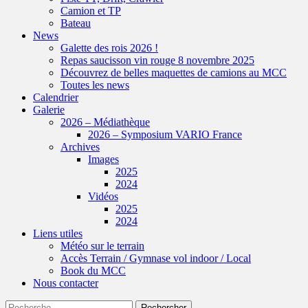
Camion et TP
Bateau
News
Galette des rois 2026 !
Repas saucisson vin rouge 8 novembre 2025
Découvrez de belles maquettes de camions au MCC
Toutes les news
Calendrier
Galerie
2026 – Médiathèque
2026 – Symposium VARIO France
Archives
Images
2025
2024
Vidéos
2025
2024
Liens utiles
Météo sur le terrain
Accès Terrain / Gymnase vol indoor / Local
Book du MCC
Nous contacter
Recherche
Rechercher :