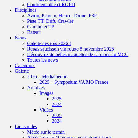
Confidentialité et RGPD
Disciplines
Avion, Planeur, Helico, Drone, F3P
Piste TT, Drift, Crawler
Camion et TP
Bateau
News
Galette des rois 2026 !
Repas saucisson vin rouge 8 novembre 2025
Découvrez de belles maquettes de camions au MCC
Toutes les news
Calendrier
Galerie
2026 – Médiathèque
2026 – Symposium VARIO France
Archives
Images
2025
2024
Vidéos
2025
2024
Liens utiles
Météo sur le terrain
Accès Terrain / Gymnase vol indoor / Local