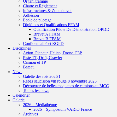
Organigramme
Charte et Réglement
Infrastructures & Zone de vol
Adhésion
Ecole de pilotage
Diplômes et Qualifications FFAM
Qualification Pilote De Démonstration QPDD
Brevet A FFAM
Brevet B FFAM
Confidentialité et RGPD
Disciplines
Avion, Planeur, Helico, Drone, F3P
Piste TT, Drift, Crawler
Camion et TP
Bateau
News
Galette des rois 2026 !
Repas saucisson vin rouge 8 novembre 2025
Découvrez de belles maquettes de camions au MCC
Toutes les news
Calendrier
Galerie
2026 – Médiathèque
2026 – Symposium VARIO France
Archives