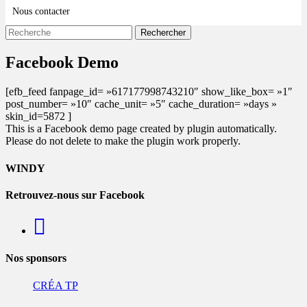
Nous contacter
Recherche
Rechercher :
Facebook Demo
[efb_feed fanpage_id= »617177998743210″ show_like_box= »1″
post_number= »10″ cache_unit= »5″ cache_duration= »days »
skin_id=5872 ]
This is a Facebook demo page created by plugin automatically.
Please do not delete to make the plugin work properly.
WINDY
Retrouvez-nous sur Facebook
Nos sponsors
CRÉA TP