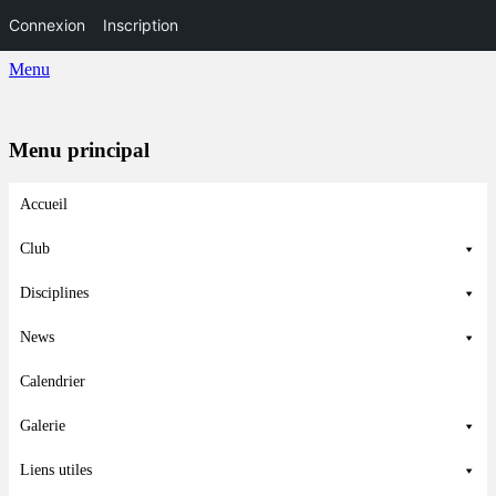
Connexion
Inscription
Menu
Menu principal
Aller
Accueil
au
contenu
Club
Disciplines
News
Calendrier
Galerie
Liens utiles