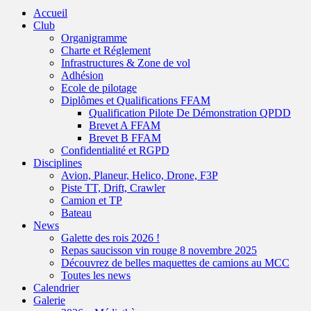
remonter
Accueil
Club
Organigramme
Charte et Réglement
Infrastructures & Zone de vol
Adhésion
Ecole de pilotage
Diplômes et Qualifications FFAM
Qualification Pilote De Démonstration QPDD
Brevet A FFAM
Brevet B FFAM
Confidentialité et RGPD
Disciplines
Avion, Planeur, Helico, Drone, F3P
Piste TT, Drift, Crawler
Camion et TP
Bateau
News
Galette des rois 2026 !
Repas saucisson vin rouge 8 novembre 2025
Découvrez de belles maquettes de camions au MCC
Toutes les news
Calendrier
Galerie