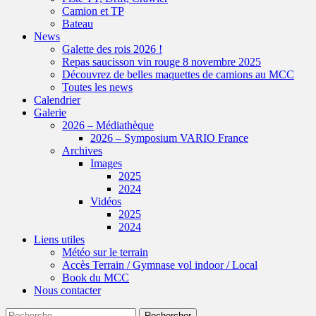
Camion et TP
Bateau
News
Galette des rois 2026 !
Repas saucisson vin rouge 8 novembre 2025
Découvrez de belles maquettes de camions au MCC
Toutes les news
Calendrier
Galerie
2026 – Médiathèque
2026 – Symposium VARIO France
Archives
Images
2025
2024
Vidéos
2025
2024
Liens utiles
Météo sur le terrain
Accès Terrain / Gymnase vol indoor / Local
Book du MCC
Nous contacter
Recherche
Rechercher :