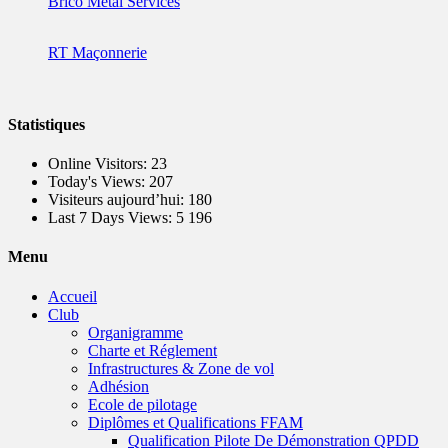
Brico Metal Services
RT Maçonnerie
Statistiques
Online Visitors:
23
Today's Views:
207
Visiteurs aujourd’hui:
180
Last 7 Days Views:
5 196
Menu
Accueil
Club
Organigramme
Charte et Réglement
Infrastructures & Zone de vol
Adhésion
Ecole de pilotage
Diplômes et Qualifications FFAM
Qualification Pilote De Démonstration QPDD