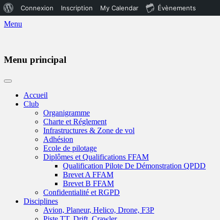
À
Connexion
Inscription
My Calendar
Évènements
propos
Menu
de
WordPress
Menu principal
Aller
au
Accueil
contenu
Club
Organigramme
Charte et Réglement
Infrastructures & Zone de vol
Adhésion
Ecole de pilotage
Diplômes et Qualifications FFAM
Qualification Pilote De Démonstration QPDD
Brevet A FFAM
Brevet B FFAM
Confidentialité et RGPD
Disciplines
Avion, Planeur, Helico, Drone, F3P
Piste TT, Drift, Crawler