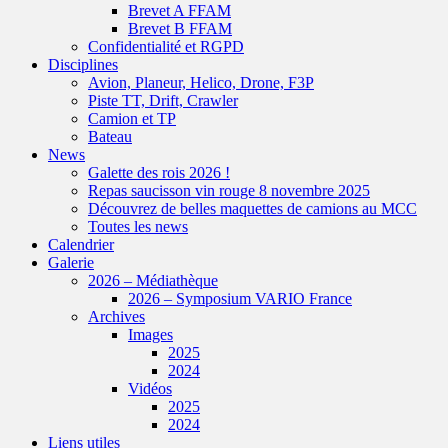
Brevet A FFAM
Brevet B FFAM
Confidentialité et RGPD
Disciplines
Avion, Planeur, Helico, Drone, F3P
Piste TT, Drift, Crawler
Camion et TP
Bateau
News
Galette des rois 2026 !
Repas saucisson vin rouge 8 novembre 2025
Découvrez de belles maquettes de camions au MCC
Toutes les news
Calendrier
Galerie
2026 – Médiathèque
2026 – Symposium VARIO France
Archives
Images
2025
2024
Vidéos
2025
2024
Liens utiles