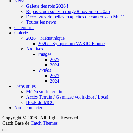
News
Galette des rois 2026 !
Repas saucisson vin rouge 8 novembre 2025
Découvrez de belles maquettes de camions au MCC
Toutes les news
Calendrier
Galerie
2026 – Médiathèque
2026 – Symposium VARIO France
Archives
Images
2025
2024
Vidéos
2025
2024
Liens utiles
Météo sur le terrain
Accès Terrain / Gymnase vol indoor / Local
Book du MCC
Nous contacter
Copyright © 2026
. All Rights Reserved.
Catch Base de
Catch Themes
Faire