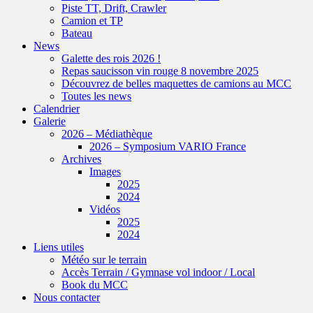
Piste TT, Drift, Crawler
Camion et TP
Bateau
News
Galette des rois 2026 !
Repas saucisson vin rouge 8 novembre 2025
Découvrez de belles maquettes de camions au MCC
Toutes les news
Calendrier
Galerie
2026 – Médiathèque
2026 – Symposium VARIO France
Archives
Images
2025
2024
Vidéos
2025
2024
Liens utiles
Météo sur le terrain
Accès Terrain / Gymnase vol indoor / Local
Book du MCC
Nous contacter