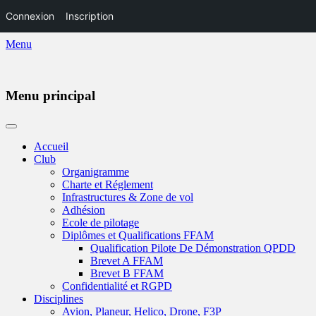
Connexion
Inscription
Menu
Menu principal
Aller
au
Accueil
contenu
Club
Organigramme
Charte et Réglement
Infrastructures & Zone de vol
Adhésion
Ecole de pilotage
Diplômes et Qualifications FFAM
Qualification Pilote De Démonstration QPDD
Brevet A FFAM
Brevet B FFAM
Confidentialité et RGPD
Disciplines
Avion, Planeur, Helico, Drone, F3P