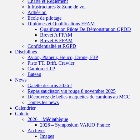
Charte et Réglement
Infrastructures & Zone de vol
Adhésion
Ecole de pilotage
Diplômes et Qualifications FFAM
Qualification Pilote De Démonstration QPDD
Brevet A FFAM
Brevet B FFAM
Confidentialité et RGPD
Disciplines
Avion, Planeur, Helico, Drone, F3P
Piste TT, Drift, Crawler
Camion et TP
Bateau
News
Galette des rois 2026 !
Repas saucisson vin rouge 8 novembre 2025
Découvrez de belles maquettes de camions au MCC
Toutes les news
Calendrier
Galerie
2026 – Médiathèque
2026 – Symposium VARIO France
Archives
Images