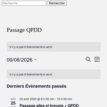
Recherche
Rechercher :
Passage QPDD
Il n’y a pas d’évènements à venir.
09/08/2026
Recherch
Navig
Recherche
Mois
de
et
Sélectionnez
vues
Calendrier
une
navigatio
Évèn
date.
Il n’y a pas d’évènements à venir.
de
de
Évènements
vues
Derniers Évènements passés
Évèneme
25 avril 2020 @ 8 h 00 min
-
16 h 00 min
AVR
25
Passage ailes et brevets + QPDD