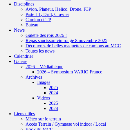
Disciplines
Avion, Planeur, Helico, Drone, F3P
Piste TT, Drift, Crawler
Camion et TP
Bateau
News
Galette des rois 2026 !
Repas saucisson vin rouge 8 novembre 2025
Découvrez de belles maquettes de camions au MCC
Toutes les news
Calendrier
Galerie
2026 – Médiathèque
2026 – Symposium VARIO France
Archives
Images
2025
2024
Vidéos
2025
2024
Liens utiles
Météo sur le terrain
Accès Terrain / Gymnase vol indoor / Local
Book du MCC