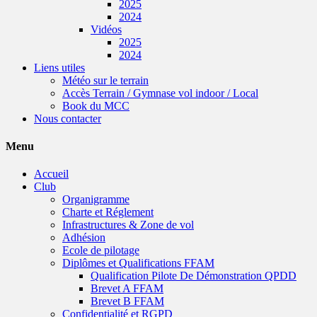
2025
2024
Vidéos
2025
2024
Liens utiles
Météo sur le terrain
Accès Terrain / Gymnase vol indoor / Local
Book du MCC
Nous contacter
Menu
Accueil
Club
Organigramme
Charte et Réglement
Infrastructures & Zone de vol
Adhésion
Ecole de pilotage
Diplômes et Qualifications FFAM
Qualification Pilote De Démonstration QPDD
Brevet A FFAM
Brevet B FFAM
Confidentialité et RGPD