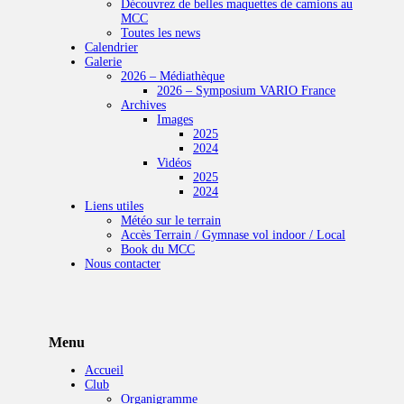
Découvrez de belles maquettes de camions au
MCC
Toutes les news
Calendrier
Galerie
2026 – Médiathèque
2026 – Symposium VARIO France
Archives
Images
2025
2024
Vidéos
2025
2024
Liens utiles
Météo sur le terrain
Accès Terrain / Gymnase vol indoor / Local
Book du MCC
Nous contacter
Menu
Accueil
Club
Organigramme