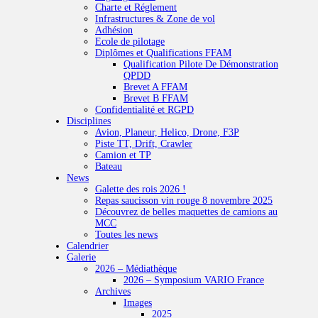
Charte et Réglement
Infrastructures & Zone de vol
Adhésion
Ecole de pilotage
Diplômes et Qualifications FFAM
Qualification Pilote De Démonstration
QPDD
Brevet A FFAM
Brevet B FFAM
Confidentialité et RGPD
Disciplines
Avion, Planeur, Helico, Drone, F3P
Piste TT, Drift, Crawler
Camion et TP
Bateau
News
Galette des rois 2026 !
Repas saucisson vin rouge 8 novembre 2025
Découvrez de belles maquettes de camions au
MCC
Toutes les news
Calendrier
Galerie
2026 – Médiathèque
2026 – Symposium VARIO France
Archives
Images
2025