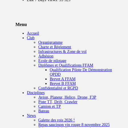
Menu
Accueil
Club
Organigramme
Charte et Réglement
Infrastructures & Zone de vol
Adhésion
Ecole de pilotage
Diplômes et Qualifications FFAM
Qualification Pilote De Démonstration
QPDD
Brevet A FFAM
Brevet B FFAM
Confidentialité et RGPD
Disciplines
Avion, Planeur, Helico, Drone, F3P
Piste TT, Drift, Crawler
Camion et TP
Bateau
News
Galette des rois 2026 !
Repas saucisson vin rouge 8 novembre 2025