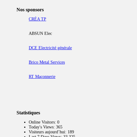
Nos sponsors
CRÉA TP
ABSUN Elec
DCE Electricité générale
Brico Metal Services
RT Maçonnerie
Statistiques
Online Visitors:
0
Today's Views:
365
Visiteurs aujourd’hui:
189
Last 7 Days Views:
33 325