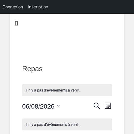
Connexion
Inscription
Repas
Il n’y a pas d’évènements à venir.
06/08/2026
Navigation
Recherche
Recherche
Mois
de
et
Sélectionnez
vues
Calendrier
navigation
une
Évènemen
Il n’y a pas d’évènements à venir.
de
de
date.
Évènements
vues