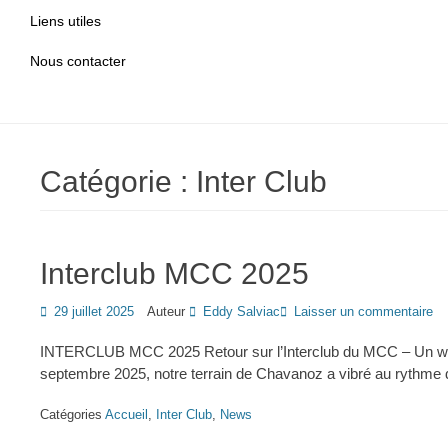
Liens utiles
Nous contacter
Catégorie :
Inter Club
Interclub MCC 2025
Posted
29 juillet 2025
Auteur
Eddy Salviac
Laisser un commentaire
on
INTERCLUB MCC 2025 Retour sur l’Interclub du MCC – Un we
septembre 2025, notre terrain de Chavanoz a vibré au rythme de
Catégories
Accueil
,
Inter Club
,
News