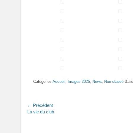
Catégories
Accueil
,
Images 2025
,
News
,
Non classé
Bali
Navigation
← Précédent
Article
La vie du club
de
précédent :
l’article