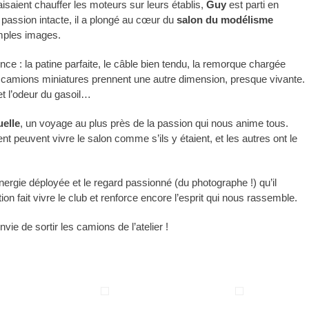
aient chauffer les moteurs sur leurs établis,
Guy
est parti en
t passion intacte, il a plongé au cœur du
salon du modélisme
mples images.
férence : la patine parfaite, le câble bien tendu, la remorque chargée
es camions miniatures prennent une autre dimension, presque vivante.
t l’odeur du gasoil…
uelle
, un voyage au plus près de la passion qui nous anime tous.
nt peuvent vivre le salon comme s’ils y étaient, et les autres ont le
nergie déployée et le regard passionné (du photographe !) qu’il
 fait vivre le club et renforce encore l’esprit qui nous rassemble.
ie de sortir les camions de l’atelier !