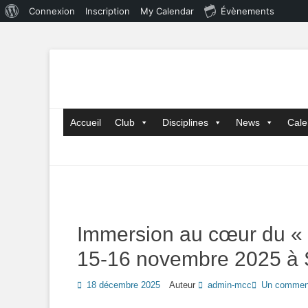
À
Connexion
Inscription
My Calendar
Évènements
propos
de
WordPress
Menu principal
Aller
Accueil
Club
Disciplines
News
Cale
au
contenu
Immersion au cœur du 
15-16 novembre 2025 à 
Posted
18 décembre 2025
Auteur
admin-mcc
Un comment
on