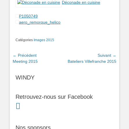
Déconade en cuisine
P1050749
aero_remorque_helico
Catégories
Images 2015
Navigation
← Précédent
Suivant →
Article
Article
Meeting 2015
Bateliers Villefranche 2015
de
précédent :
suivant :
l’article
WINDY
Retrouvez-nous sur Facebook
Nos sponsors