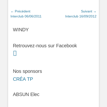
Navigation
← Précédent
Suivant →
Article
Article
Interclub 06/06/2011
Interclub 16/09/2012
de
précédent :
suivant :
l’article
WINDY
Retrouvez-nous sur Facebook
Nos sponsors
CRÉA TP
ABSUN Elec