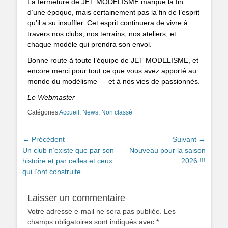
La fermeture de JET MODELISME marque la fin
d’une époque, mais certainement pas la fin de l’esprit
qu’il a su insuffler. Cet esprit continuera de vivre à
travers nos clubs, nos terrains, nos ateliers, et
chaque modèle qui prendra son envol.
Bonne route à toute l’équipe de JET MODELISME, et
encore merci pour tout ce que vous avez apporté au
monde du modélisme — et à nos vies de passionnés.
Le Webmaster
Catégories
Accueil
,
News
,
Non classé
Navigation
← Précédent
Suivant →
Article
Article
Un club n’existe que par son
Nouveau pour la saison
de
précédent :
suivant :
histoire et par celles et ceux
2026 !!!
l’article
qui l’ont construite.
Laisser un commentaire
Votre adresse e-mail ne sera pas publiée.
Les
champs obligatoires sont indiqués avec
*