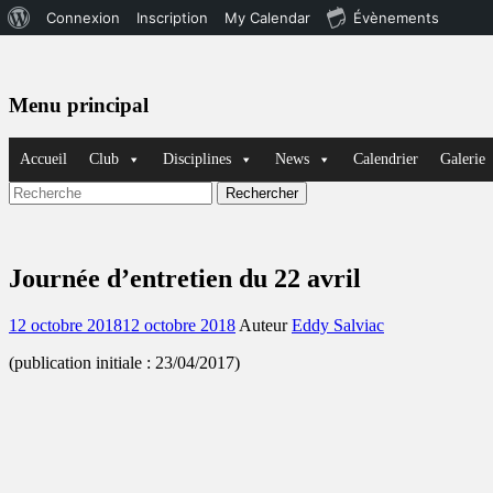
À
Connexion
Inscription
My Calendar
Évènements
propos
de
Menu principal
WordPress
Aller
Accueil
Club
Disciplines
News
Calendrier
Galerie
au
contenu
Recherche
Rechercher :
Journée d’entretien du 22 avril
Posted
12 octobre 2018
12 octobre 2018
Auteur
Eddy Salviac
on
(publication initiale : 23/04/2017)