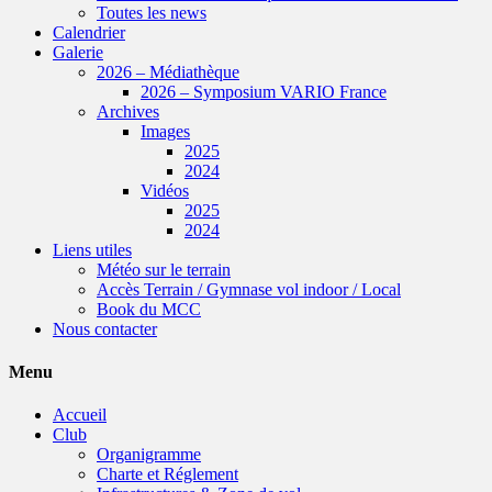
Toutes les news
Calendrier
Galerie
2026 – Médiathèque
2026 – Symposium VARIO France
Archives
Images
2025
2024
Vidéos
2025
2024
Liens utiles
Météo sur le terrain
Accès Terrain / Gymnase vol indoor / Local
Book du MCC
Nous contacter
Menu
Accueil
Club
Organigramme
Charte et Réglement