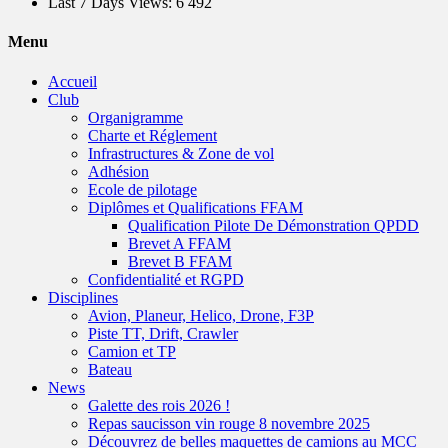
Last 7 Days Views:
6 492
Menu
Accueil
Club
Organigramme
Charte et Réglement
Infrastructures & Zone de vol
Adhésion
Ecole de pilotage
Diplômes et Qualifications FFAM
Qualification Pilote De Démonstration QPDD
Brevet A FFAM
Brevet B FFAM
Confidentialité et RGPD
Disciplines
Avion, Planeur, Helico, Drone, F3P
Piste TT, Drift, Crawler
Camion et TP
Bateau
News
Galette des rois 2026 !
Repas saucisson vin rouge 8 novembre 2025
Découvrez de belles maquettes de camions au MCC