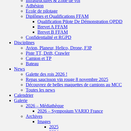
Infrastructures & Zone de vol
Adhésion
Ecole de pilotage
Diplômes et Qualifications FFAM
Qualification Pilote De Démonstration QPDD
Brevet A FFAM
Brevet B FFAM
Confidentialité et RGPD
Disciplines
Avion, Planeur, Helico, Drone, F3P
Piste TT, Drift, Crawler
Camion et TP
Bateau
News
Galette des rois 2026 !
Repas saucisson vin rouge 8 novembre 2025
Découvrez de belles maquettes de camions au MCC
Toutes les news
Calendrier
Galerie
2026 – Médiathèque
2026 – Symposium VARIO France
Archives
Images
2025