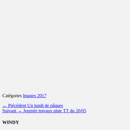
Catégories
Images 2017
Navigation
Article
← Précédent
Un lundi de pâques
Article
précédent :
Suivant →
Journée travaux piste TT du 20/05
de
suivant :
l’article
WINDY