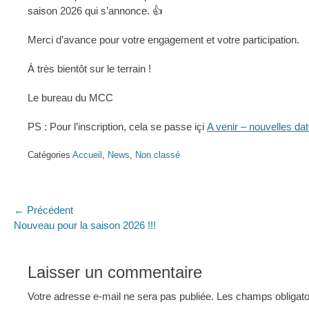
saison 2026 qui s’annonce. 👍
Merci d’avance pour votre engagement et votre participation.
À très bientôt sur le terrain !
Le bureau du MCC
PS : Pour l’inscription, cela se passe içi
A venir – nouvelles d
Catégories
Accueil
,
News
,
Non classé
Navigation
← Précédent
Article
Art
Nouveau pour la saison 2026 !!!
de
précédent :
sui
l’article
Laisser un commentaire
Votre adresse e-mail ne sera pas publiée.
Les champs obligato