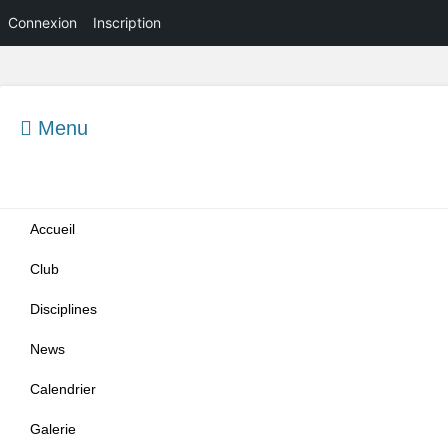
Connexion
Inscription
Menu
Menu principal
Aller
Accueil
au
contenu
Club
Disciplines
News
Calendrier
Galerie