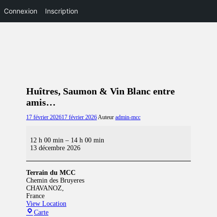
Connexion
Inscription
Huîtres, Saumon & Vin Blanc entre
amis…
Posted
17 février 2026
17 février 2026
Auteur
admin-mcc
on
Huîtres,
Saumon
12 h 00 min
–
14 h 00 min
&
13 décembre 2026
Vin
Blanc
entre
Terrain du MCC
amis…
Chemin des Bruyeres
CHAVANOZ
,
France
View Location
Terrain
Carte