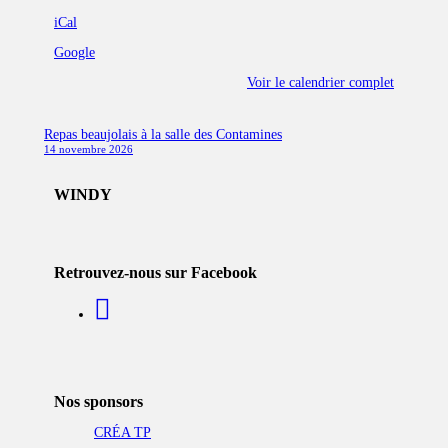
du
MCC
iCal
Google
Voir le calendrier complet
Navigation
Repas beaujolais à la salle des Contamines
14 novembre 2026
de
l’article
WINDY
Retrouvez-nous sur Facebook
Nos sponsors
CRÉA TP