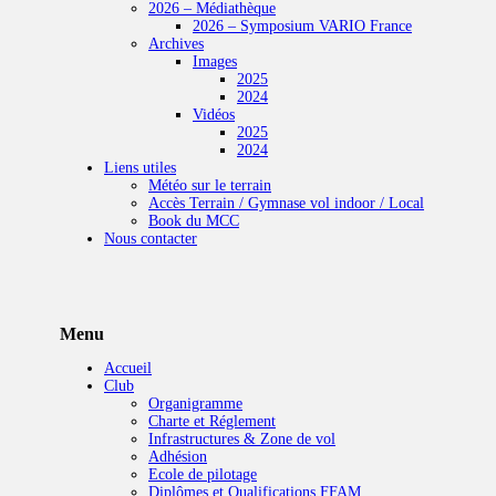
2026 – Médiathèque
2026 – Symposium VARIO France
Archives
Images
2025
2024
Vidéos
2025
2024
Liens utiles
Météo sur le terrain
Accès Terrain / Gymnase vol indoor / Local
Book du MCC
Nous contacter
Menu
Accueil
Club
Organigramme
Charte et Réglement
Infrastructures & Zone de vol
Adhésion
Ecole de pilotage
Diplômes et Qualifications FFAM