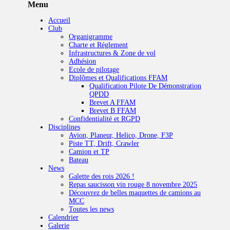
Menu
Accueil
Club
Organigramme
Charte et Réglement
Infrastructures & Zone de vol
Adhésion
Ecole de pilotage
Diplômes et Qualifications FFAM
Qualification Pilote De Démonstration
QPDD
Brevet A FFAM
Brevet B FFAM
Confidentialité et RGPD
Disciplines
Avion, Planeur, Helico, Drone, F3P
Piste TT, Drift, Crawler
Camion et TP
Bateau
News
Galette des rois 2026 !
Repas saucisson vin rouge 8 novembre 2025
Découvrez de belles maquettes de camions au
MCC
Toutes les news
Calendrier
Galerie