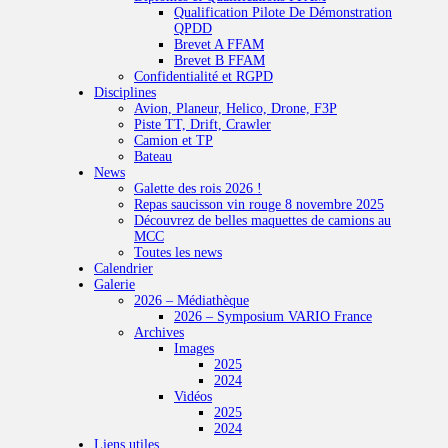
Qualification Pilote De Démonstration
QPDD
Brevet A FFAM
Brevet B FFAM
Confidentialité et RGPD
Disciplines
Avion, Planeur, Helico, Drone, F3P
Piste TT, Drift, Crawler
Camion et TP
Bateau
News
Galette des rois 2026 !
Repas saucisson vin rouge 8 novembre 2025
Découvrez de belles maquettes de camions au
MCC
Toutes les news
Calendrier
Galerie
2026 – Médiathèque
2026 – Symposium VARIO France
Archives
Images
2025
2024
Vidéos
2025
2024
Liens utiles