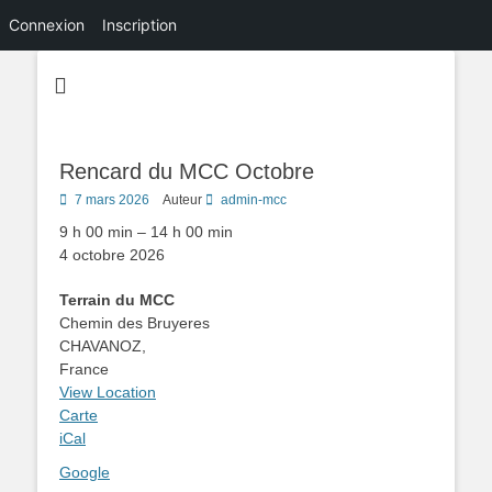
Connexion
Inscription
Rencard du MCC Octobre
Posted
7 mars 2026
Auteur
admin-mcc
on
Rencard
9 h 00 min
–
14 h 00 min
du
4 octobre 2026
MCC
Octobre
Terrain du MCC
Chemin des Bruyeres
CHAVANOZ
,
France
View Location
Terrain
Carte
du
iCal
MCC
Google