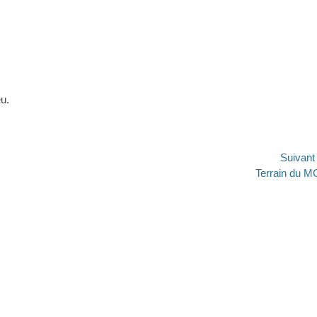
u.
Suivan
Article
Terrain du 
suivant :