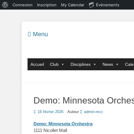
À
Connexion
Inscription
My Calendar
Évènements
propos
de
WordPress
Menu
Menu principal
Aller
Accueil
Club
Disciplines
News
Cale
au
contenu
Demo: Minnesota Orches
Posted
16 février 2026
Auteur
admin-mcc
on
Demo: Minnesota Orchestra
1111 Nicollet Mall