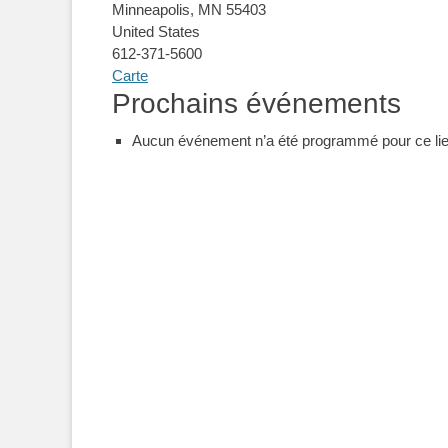
Minneapolis
,
MN
55403
United States
612-371-5600
Demo:
Carte
Prochains événements
Minnesota
Orchestra
Aucun événement n’a été programmé pour ce lie
Navigation
de
l’article