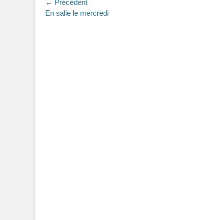
Navigation
← Précédent
Article
En salle le mercredi
de
précédent :
l’article