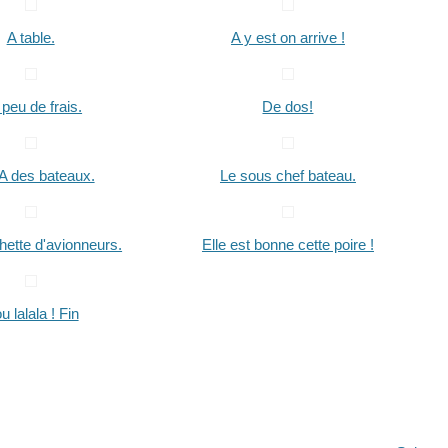
A table.
A y est on arrive !
peu de frais.
De dos!
A des bateaux.
Le sous chef bateau.
hette d'avionneurs.
Elle est bonne cette poire !
u lalala ! Fin