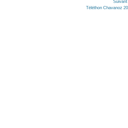
Suivan
Article
Téléthon Chavanoz 2
suivant :