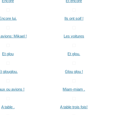
Encore
Et encore
Encore lui.
Ils ont soif !
avions: Mikael !
Les voitures
Et glou
Et glou.
t glouglou.
Glou glou !
aux ou avions !
Miam-miam .
A table .
A table trois fois!