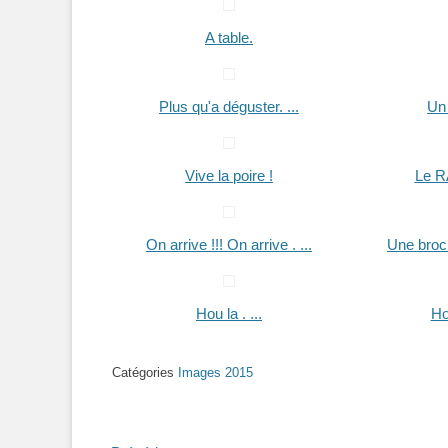
A table.
Plus qu'a déguster. ...
Un 
Vive la poire !
Le R
On arrive !!! On arrive . ...
Une broc
Hou la . ...
Ho
Catégories
Images 2015