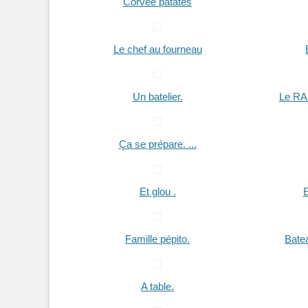
Corvée patates
Le chef au fourneau
Un batelier.
Le RA 
Ça se prépare. ...
Et glou .
E
Famille pépito.
Bate
A table.