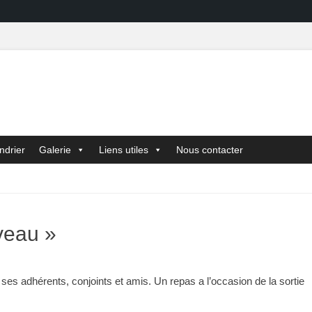
ndrier
Galerie
Liens utiles
Nous contacter
veau »
 adhérents, conjoints et amis. Un repas a l’occasion de la sortie