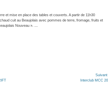
e et mise en place des tables et couverts. A partir de 11h30
 chaud cuit au Beaujolais avec pommes de terre, fromage, fruits et
Beaujolais Nouveau ». …
Suivan
Article
RIFT
Interclub MCC 2
suivant :