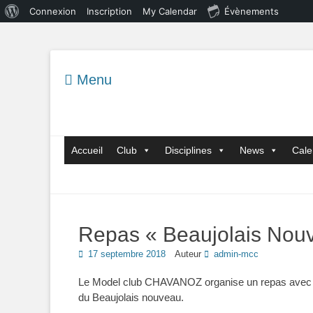
À
Connexion
Inscription
My Calendar
Évènements
propos
de
WordPress
Menu
Menu principal
Aller
Accueil
Club
Disciplines
News
Cale
au
contenu
Repas « Beaujolais Nou
Posted
17 septembre 2018
Auteur
admin-mcc
on
Le Model club CHAVANOZ organise un repas avec ses
du Beaujolais nouveau.