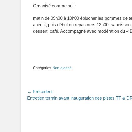
Organisé comme suit:
matin de 09h00 à 10h00 éplucher les pommes de terr
apéritif, puis début du repas vers 13h00, saucisson
dessert, café. Accompagné avec modération du « 
Catégories
Non classé
Navigation
← Précédent
Article
Entretien terrain avant inauguration des pistes TT & D
de
précédent :
l’article