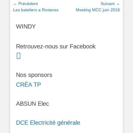
Navigation
← Précédent
Suivant →
Article
Article
Les bateliers a Rosieres
Meeting MCC juin 2016
de
précédent :
suivant :
l’article
WINDY
Retrouvez-nous sur Facebook
Nos sponsors
CRÉA TP
ABSUN Elec
DCE Electricité générale