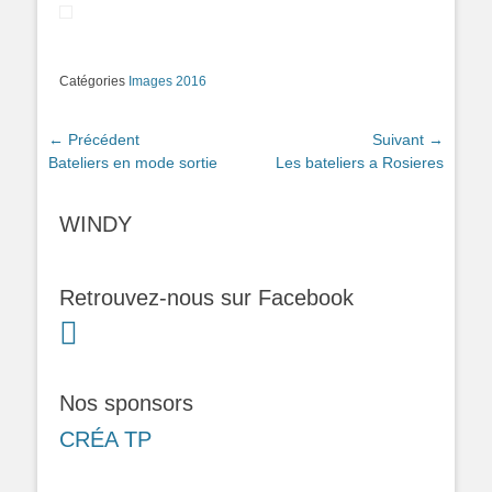
Catégories
Images 2016
Navigation
← Précédent
Suivant →
Article
Article
Bateliers en mode sortie
Les bateliers a Rosieres
de
précédent :
suivant :
l’article
WINDY
Retrouvez-nous sur Facebook
Nos sponsors
CRÉA TP