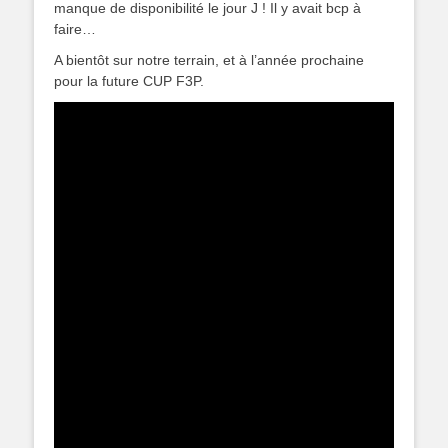
manque de disponibilité le jour J ! Il y avait bcp à
faire…
A bientôt sur notre terrain, et à l’année prochaine
pour la future CUP F3P.