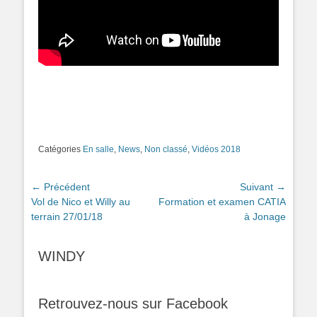
Catégories
En salle
,
News
,
Non classé
,
Vidéos 2018
Navigation
← Précédent
Suivant →
Article
Article
Vol de Nico et Willy au
Formation et examen CATIA
de
précédent :
suivant :
terrain 27/01/18
à Jonage
l’article
WINDY
Retrouvez-nous sur Facebook