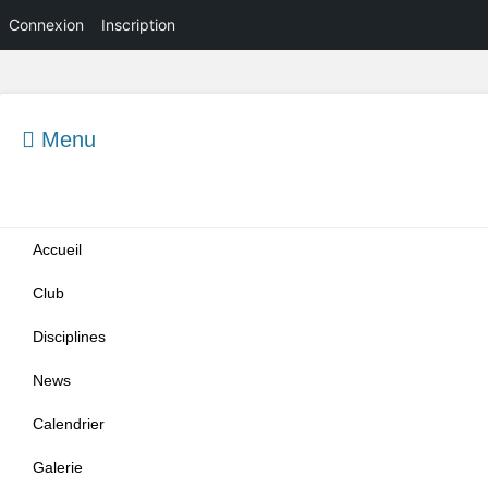
Connexion
Inscription
Menu
Menu principal
Aller
Accueil
au
contenu
Club
Disciplines
News
Calendrier
Galerie