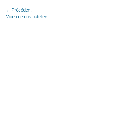
Navigation
← Précédent
Article
Art
Vidéo de nos bateliers
de
précédent :
sui
l’article