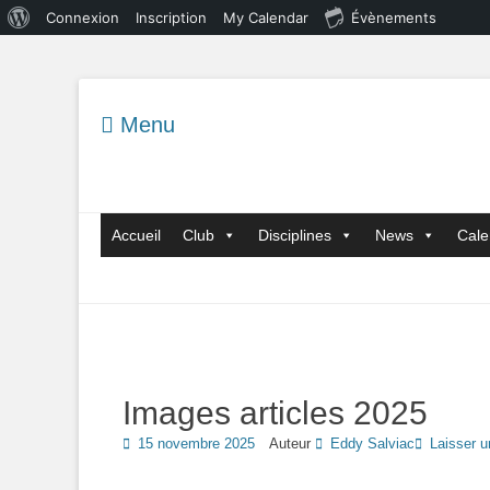
À
Connexion
Inscription
My Calendar
Évènements
propos
de
WordPress
Menu
Menu principal
Aller
Accueil
Club
Disciplines
News
Cale
au
contenu
Images articles 2025
Posted
15 novembre 2025
Auteur
Eddy Salviac
Laisser 
on