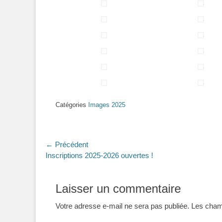
Catégories
Images 2025
Navigation
← Précédent
Article
Inscriptions 2025-2026 ouvertes !
de
précédent :
l’article
Laisser un commentaire
Votre adresse e-mail ne sera pas publiée.
Les champ